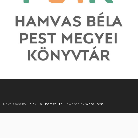
Developed by
Think Up Themes Ltd
. Powered by
WordPress
.