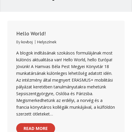
Hello World!
By
kovboj
Helyszínek
A blogok indításának szokásos formulájának most
különös aktualitása van! Hello World, hello Európa!
Jövünk! A Hamvas Béla Pest Megyei Könyvtár 18
munkatársának különleges lehetőség adatott idén.
Az intézmény által megnyert ERASMUS+ mobilitási
pályázat keretében tanulmányutakra mehetünk
Sepsiszentgyörgyre, Oslóba és Párizsba.
Megismerkedhetünk az erdélyi, a norvég és a
francia könyvtáros kollégák munkájával, a külföldön
szerzett ötleteket…
READ MORE