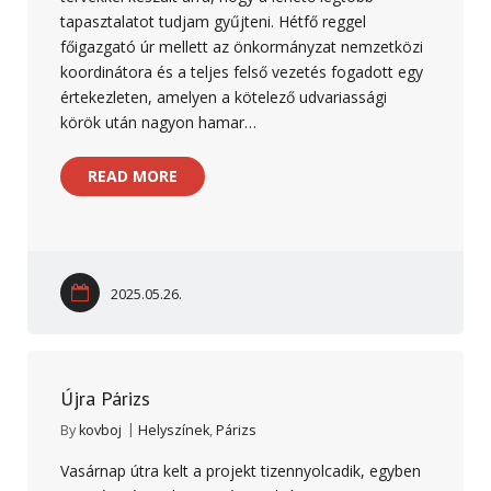
tapasztalatot tudjam gyűjteni. Hétfő reggel
főigazgató úr mellett az önkormányzat nemzetközi
koordinátora és a teljes felső vezetés fogadott egy
értekezleten, amelyen a kötelező udvariassági
körök után nagyon hamar…
READ MORE
2025.05.26.
Újra Párizs
By
kovboj
Helyszínek
,
Párizs
Vasárnap útra kelt a projekt tizennyolcadik, egyben