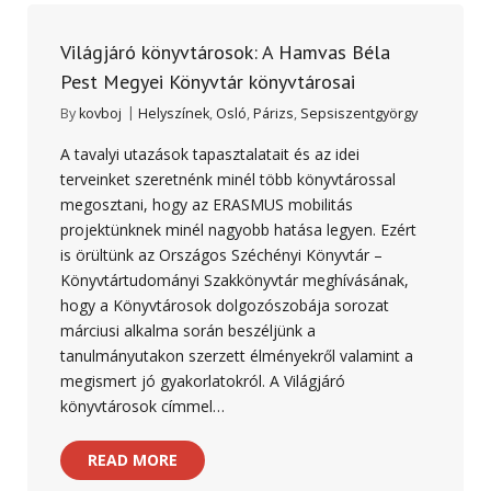
Világjáró könyvtárosok: A Hamvas Béla
Pest Megyei Könyvtár könyvtárosai
By
kovboj
Helyszínek
,
Osló
,
Párizs
,
Sepsiszentgyörgy
A tavalyi utazások tapasztalatait és az idei
terveinket szeretnénk minél több könyvtárossal
megosztani, hogy az ERASMUS mobilitás
projektünknek minél nagyobb hatása legyen. Ezért
is örültünk az Országos Széchényi Könyvtár –
Könyvtártudományi Szakkönyvtár meghívásának,
hogy a Könyvtárosok dolgozószobája sorozat
márciusi alkalma során beszéljünk a
tanulmányutakon szerzett élményekről valamint a
megismert jó gyakorlatokról. A Világjáró
könyvtárosok címmel…
READ MORE