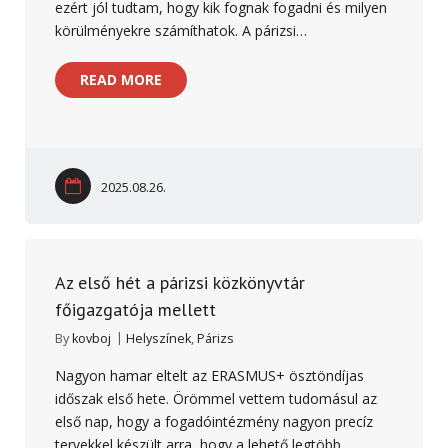
ezért jól tudtam, hogy kik fognak fogadni és milyen
körülményekre számíthatok. A párizsi…
READ MORE
2025.08.26.
Az első hét a párizsi közkönyvtár
főigazgatója mellett
By
kovboj
Helyszínek
,
Párizs
Nagyon hamar eltelt az ERASMUS+ ösztöndíjas
időszak első hete. Örömmel vettem tudomásul az
első nap, hogy a fogadóintézmény nagyon precíz
tervekkel készült arra, hogy a lehető legtöbb