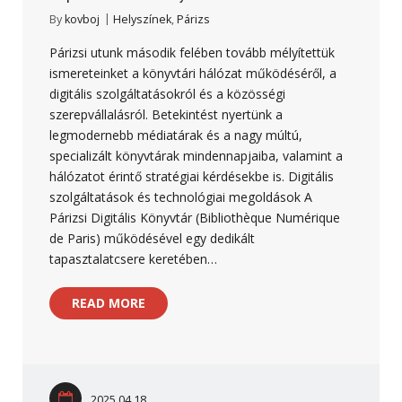
By
kovboj
Helyszínek
,
Párizs
Párizsi utunk második felében tovább mélyítettük
ismereteinket a könyvtári hálózat működéséről, a
digitális szolgáltatásokról és a közösségi
szerepvállalásról. Betekintést nyertünk a
legmodernebb médiatárak és a nagy múltú,
specializált könyvtárak mindennapjaiba, valamint a
hálózatot érintő stratégiai kérdésekbe is. Digitális
szolgáltatások és technológiai megoldások A
Párizsi Digitális Könyvtár (Bibliothèque Numérique
de Paris) működésével egy dedikált
tapasztalatcsere keretében…
READ MORE
2025.04.18.