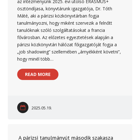
az intézményünk 2025. évi utolsó ERASMUS+
ösztöndíjasa, könyvtárunk igazgatója, Dr. Tóth
Máté, aki a párizsi közkönyvtárban fogja
tanulmányozni, hogy miként szervezik a felnőtt
tanulóknak szóló szolgáltatásokat a francia
fővárosban. Az előzetes egyeztetések alapján a
párizsi közkönyvtári hálózat főigazgatóját fogja a
„job shadowing” szellemében „árnyékként követni”,
hogy minél több…
READ MORE
2025.05.19.
A párizsi tanulmányút második szakasza