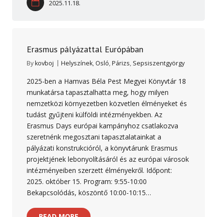
2025.11.18.
Erasmus pályázattal Európában
By
kovboj
Helyszínek
,
Osló
,
Párizs
,
Sepsiszentgyörgy
2025-ben a Hamvas Béla Pest Megyei Könyvtár 18
munkatársa tapasztalhatta meg, hogy milyen
nemzetközi környezetben közvetlen élményeket és
tudást gyűjteni külföldi intézményekben. Az
Erasmus Days európai kampányhoz csatlakozva
szeretnénk megosztani tapasztalatainkat a
pályázati konstrukcióról, a könyvtárunk Erasmus
projektjének lebonyolításáról és az európai városok
intézményeiben szerzett élményekről. Időpont:
2025. október 15. Program: 9:55-10:00
Bekapcsolódás, köszöntő 10:00-10:15…
READ MORE