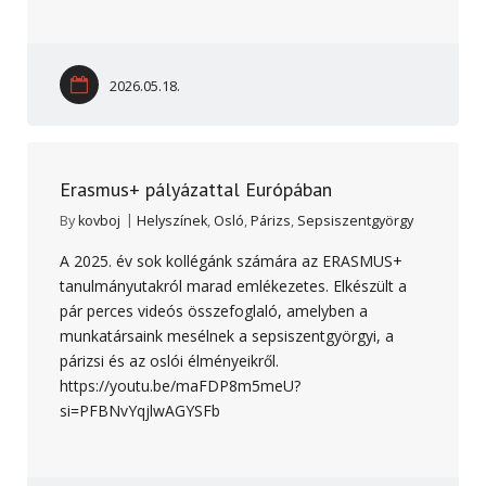
2026.05.18.
Erasmus+ pályázattal Európában
By
kovboj
Helyszínek
,
Osló
,
Párizs
,
Sepsiszentgyörgy
A 2025. év sok kollégánk számára az ERASMUS+
tanulmányutakról marad emlékezetes. Elkészült a
pár perces videós összefoglaló, amelyben a
munkatársaink mesélnek a sepsiszentgyörgyi, a
párizsi és az oslói élményeikről.
https://youtu.be/maFDP8m5meU?
si=PFBNvYqjlwAGYSFb