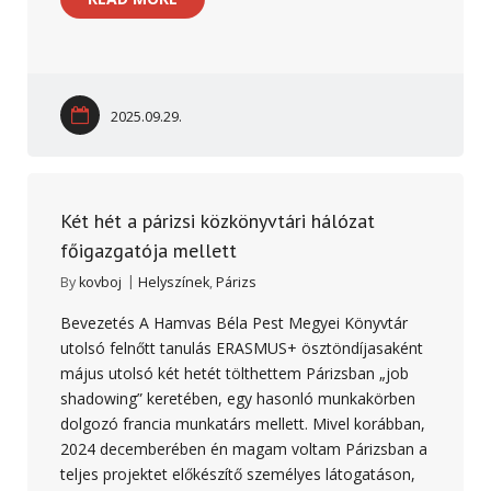
2025.09.29.
Két hét a párizsi közkönyvtári hálózat
főigazgatója mellett
By
kovboj
Helyszínek
,
Párizs
Bevezetés A Hamvas Béla Pest Megyei Könyvtár
utolsó felnőtt tanulás ERASMUS+ ösztöndíjasaként
május utolsó két hetét tölthettem Párizsban „job
shadowing” keretében, egy hasonló munkakörben
dolgozó francia munkatárs mellett. Mivel korábban,
2024 decemberében én magam voltam Párizsban a
teljes projektet előkészítő személyes látogatáson,