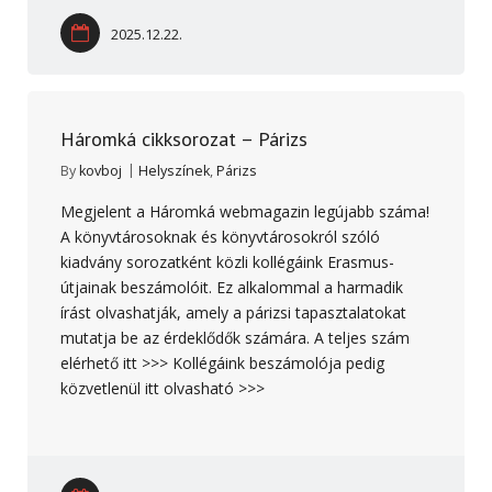
2025.12.22.
Háromká cikksorozat – Párizs
By
kovboj
Helyszínek
,
Párizs
Megjelent a Háromká webmagazin legújabb száma!
A könyvtárosoknak és könyvtárosokról szóló
kiadvány sorozatként közli kollégáink Erasmus-
útjainak beszámolóit. Ez alkalommal a harmadik
írást olvashatják, amely a párizsi tapasztalatokat
mutatja be az érdeklődők számára. A teljes szám
elérhető itt >>> Kollégáink beszámolója pedig
közvetlenül itt olvasható >>>