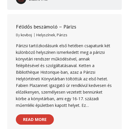
Félidős beszámoló – Párizs
By
kovboj
Helyszínek
,
Párizs
Párizsi tartózkodásunk első hetében csapatunk két
különböző helyszínen ismerkedett meg a párizsi
könyvtári rendszer működésével, annak
felépítésével és szolgáltatásaival. Ketten a
Bibliothèque Historique-ban, azaz a Párizsi
Helytörténeti Könyvtárban töltöttük az első hetet.
Fabien Plazannet igazgató úr rendkívül kedvesen és
előzékenyen, személyesen vezetett bennünket
körbe a könyvtárban, ami egy 16-17. századi
műemléki épületben kapott helyet. Ez…
READ MORE