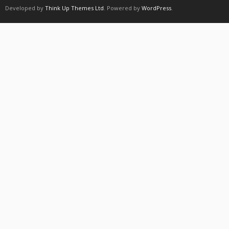
Developed by
Think Up Themes Ltd
. Powered by
WordPress
.