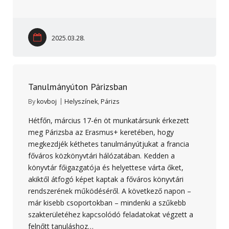
2025.03.28.
Tanulmányúton Párizsban
By
kovboj
Helyszínek
,
Párizs
Hétfőn, március 17-én öt munkatársunk érkezett
meg Párizsba az Erasmus+ keretében, hogy
megkezdjék kéthetes tanulmányútjukat a francia
főváros közkönyvtári hálózatában. Kedden a
könyvtár főigazgatója és helyettese várta őket,
akiktől átfogó képet kaptak a főváros könyvtári
rendszerének működéséről. A következő napon –
már kisebb csoportokban – mindenki a szűkebb
szakterületéhez kapcsolódó feladatokat végzett a
felnőtt tanuláshoz…