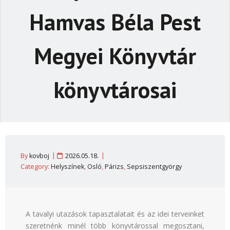
Hamvas Béla Pest
Megyei Könyvtár
könyvtárosai
By
kovboj
2026.05.18.
Category:
Helyszínek
,
Osló
,
Párizs
,
Sepsiszentgyörgy
A tavalyi utazások tapasztalatait és az idei terveinket
szeretnénk minél több könyvtárossal megosztani,