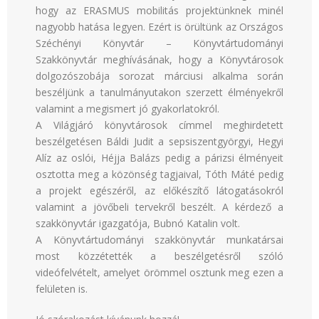
hogy az ERASMUS mobilitás projektünknek minél
nagyobb hatása legyen. Ezért is örültünk az Országos
Széchényi Könyvtár – Könyvtártudományi
Szakkönyvtár meghívásának, hogy a Könyvtárosok
dolgozószobája sorozat márciusi alkalma során
beszéljünk a tanulmányutakon szerzett élményekről
valamint a megismert jó gyakorlatokról.
A Világjáró könyvtárosok címmel meghirdetett
beszélgetésen Báldi Judit a sepsiszentgyörgyi, Hegyi
Alíz az oslói, Héjja Balázs pedig a párizsi élményeit
osztotta meg a közönség tagjaival, Tóth Máté pedig
a projekt egészéről, az előkészítő látogatásokról
valamint a jövőbeli tervekről beszélt. A kérdező a
szakkönyvtár igazgatója, Bubnó Katalin volt.
A Könyvtártudományi szakkönyvtár munkatársai
most közzétették a beszélgetésről szóló
videófelvételt, amelyet örömmel osztunk meg ezen a
felületen is.