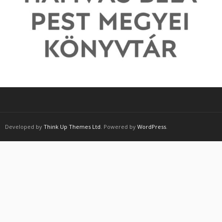
Developed by
Think Up Themes Ltd
. Powered by
WordPress
.