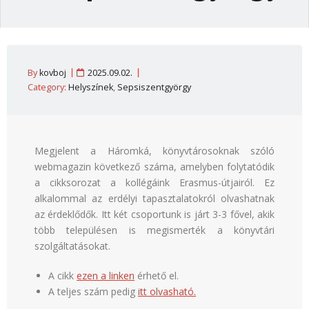
By
kovboj
2025.09.02.
Category:
Helyszínek
,
Sepsiszentgyörgy
Megjelent a Háromká, könyvtárosoknak szóló
webmagazin következő száma, amelyben folytatódik
a cikksorozat a kollégáink Erasmus-útjairól. Ez
alkalommal az erdélyi tapasztalatokról olvashatnak
az érdeklődők. Itt két csoportunk is járt 3-3 fővel, akik
több településen is megismerték a könyvtári
szolgáltatásokat.
A cikk
ezen a linken
érhető el.
A teljes szám pedig
itt olvasható.