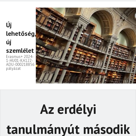
Új
lehetőség,
új
szemlélet
Erasmus+ 2024-
1-HU01-KA122-
ADU-000218856
pályázat
Az erdélyi
tanulmányút második