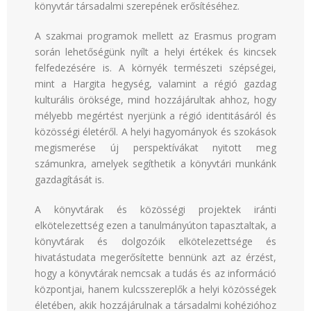
könyvtár társadalmi szerepének erősítéséhez.
A szakmai programok mellett az Erasmus program
során lehetőségünk nyílt a helyi értékek és kincsek
felfedezésére is. A környék természeti szépségei,
mint a Hargita hegység, valamint a régió gazdag
kulturális öröksége, mind hozzájárultak ahhoz, hogy
mélyebb megértést nyerjünk a régió identitásáról és
közösségi életéről. A helyi hagyományok és szokások
megismerése új perspektívákat nyitott meg
számunkra, amelyek segíthetik a könyvtári munkánk
gazdagítását is.
A könyvtárak és közösségi projektek iránti
elkötelezettség ezen a tanulmányúton tapasztaltak, a
könyvtárak és dolgozóik elkötelezettsége és
hivatástudata megerősítette bennünk azt az érzést,
hogy a könyvtárak nemcsak a tudás és az információ
központjai, hanem kulcsszereplők a helyi közösségek
életében, akik hozzájárulnak a társadalmi kohézióhoz