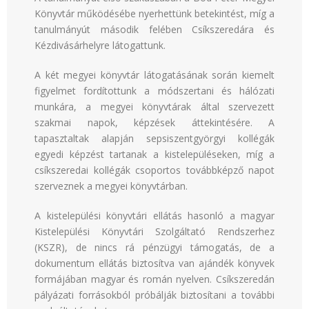
Könyvtár működésébe nyerhettünk betekintést, míg a
tanulmányút második felében Csíkszeredára és
Kézdivásárhelyre látogattunk.
A két megyei könyvtár látogatásának során kiemelt
figyelmet fordítottunk a módszertani és hálózati
munkára, a megyei könyvtárak által szervezett
szakmai napok, képzések áttekintésére. A
tapasztaltak alapján sepsiszentgyörgyi kollégák
egyedi képzést tartanak a kistelepüléseken, míg a
csíkszeredai kollégák csoportos továbbképző napot
szerveznek a megyei könyvtárban.
A kistelepülési könyvtári ellátás hasonló a magyar
Kistelepülési Könyvtári Szolgáltató Rendszerhez
(KSZR), de nincs rá pénzügyi támogatás, de a
dokumentum ellátás biztosítva van ajándék könyvek
formájában magyar és román nyelven. Csíkszeredán
pályázati forrásokból próbálják biztosítani a további