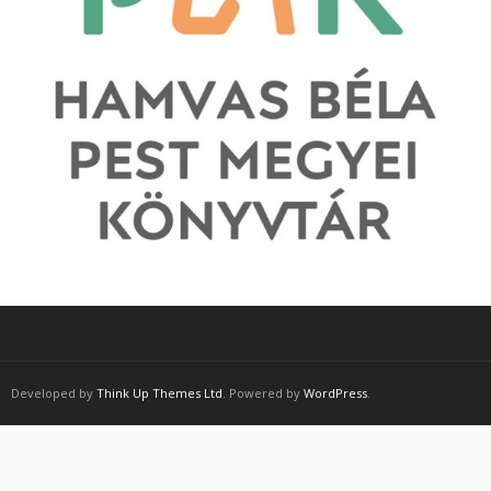
Developed by
Think Up Themes Ltd
. Powered by
WordPress
.