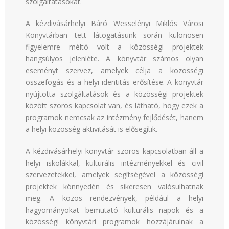
szolgáltatásokat.
A kézdivásárhelyi Báró Wesselényi Miklós Városi
Könyvtárban tett látogatásunk során különösen
figyelemre méltó volt a közösségi projektek
hangsúlyos jelenléte. A könyvtár számos olyan
eseményt szervez, amelyek célja a közösségi
összefogás és a helyi identitás erősítése. A könyvtár
nyújtotta szolgáltatások és a közösségi projektek
között szoros kapcsolat van, és látható, hogy ezek a
programok nemcsak az intézmény fejlődését, hanem
a helyi közösség aktivitását is elősegítik.
A kézdivásárhelyi könyvtár szoros kapcsolatban áll a
helyi iskolákkal, kulturális intézményekkel és civil
szervezetekkel, amelyek segítségével a közösségi
projektek könnyedén és sikeresen valósulhatnak
meg. A közös rendezvények, például a helyi
hagyományokat bemutató kulturális napok és a
közösségi könyvtári programok hozzájárulnak a