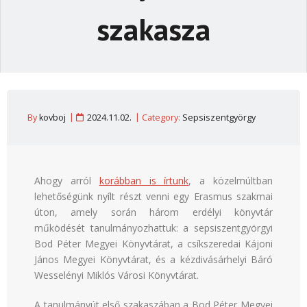
szakasza
By
kovboj
2024.11.02.
Category:
Sepsiszentgyörgy
Ahogy arról
korábban is írtunk
, a közelmúltban
lehetőségünk nyílt részt venni egy Erasmus szakmai
úton, amely során három erdélyi könyvtár
működését tanulmányozhattuk: a sepsiszentgyörgyi
Bod Péter Megyei Könyvtárat, a csíkszeredai Kájoni
János Megyei Könyvtárat, és a kézdivásárhelyi Báró
Wesselényi Miklós Városi Könyvtárat.
A tanulmányút első szakaszában a Bod Péter Megyei